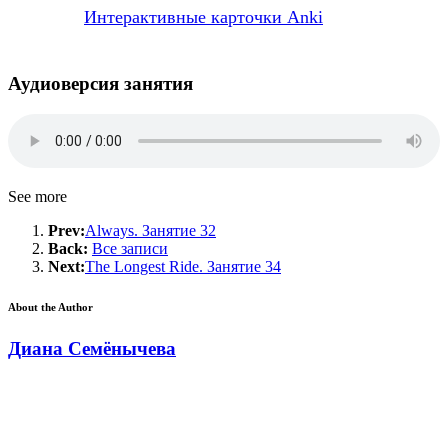
Интерактивные карточки Anki
Аудиоверсия занятия
See more
Prev:
Always. Занятие 32
Back:
Все записи
Next:
The Longest Ride. Занятие 34
About the Author
Диана Семёнычева