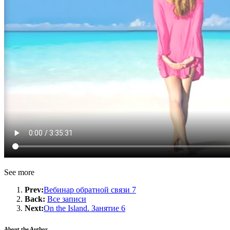
See more
Prev:
Вебинар обратной связи 7
Back:
Все записи
Next:
On the Island. Занятие 6
About the Author