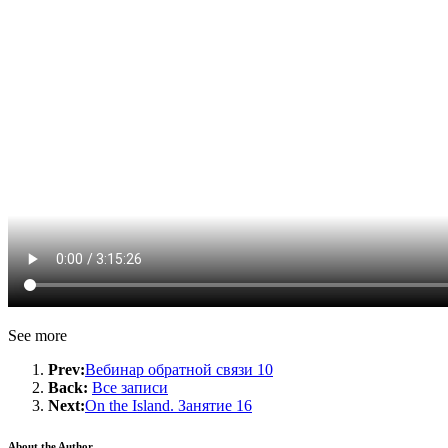
See more
Prev:
Вебинар обратной связи 10
Back:
Все записи
Next:
On the Island. Занятие 16
About the Author