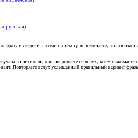
а русская)
ю фразу и следите глазами по тексту, вспоминаете, что означае
а звучала в оригинале, проговариваете ее вслух, затем нажимает
риант. Повторяете вслух услышанный правильный вариант фразы